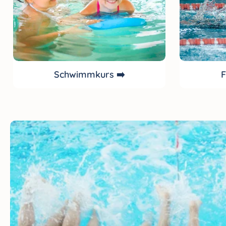
Schwimmkurs ➡️
F