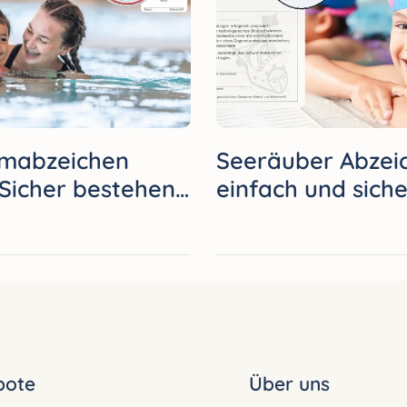
mabzeichen
Seeräuber Abzei
 Sicher bestehen
einfach und siche
sen Tipps
bestehen
bote
Über uns