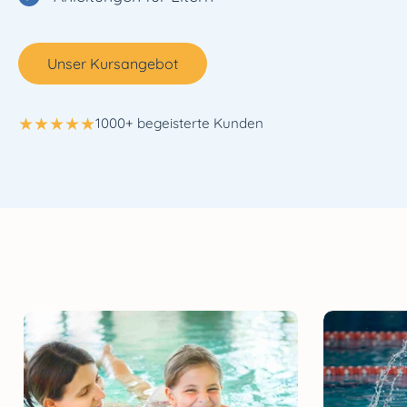
Unser Kursangebot
★
★
★
★
★
1000+ begeisterte Kunden