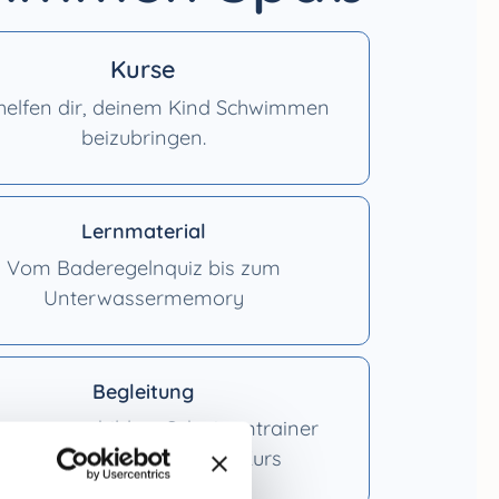
Kurse
helfen dir, deinem Kind Schwimmen
beizubringen.
Lernmaterial
Vom Baderegelnquiz bis zum
Unterwassermemory
Begleitung
ere ausgebildete Schwimmtrainer
begleiten dich durch den Kurs