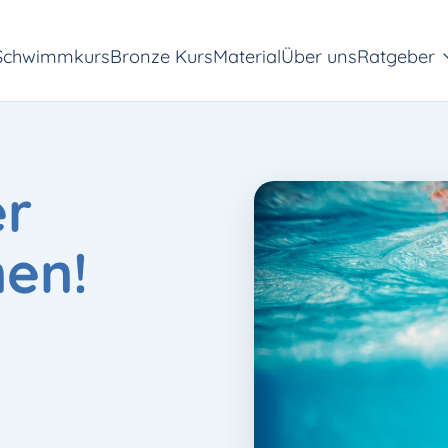
Schwimmkurs
Bronze Kurs
Material
Über uns
Ratgeber
er
en!