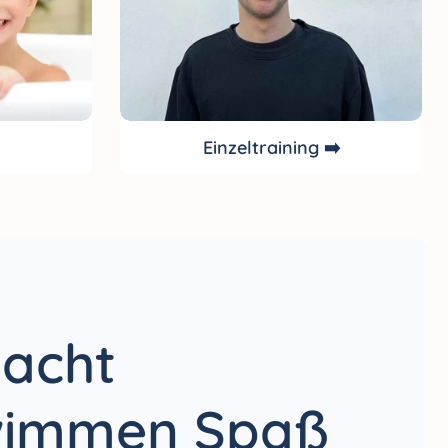
Einzeltraining ➡️
acht
wimmen Spaß