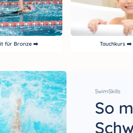
it für Bronze ➡️
Tauchkurs ➡️
SwimSkills
So m
Sch