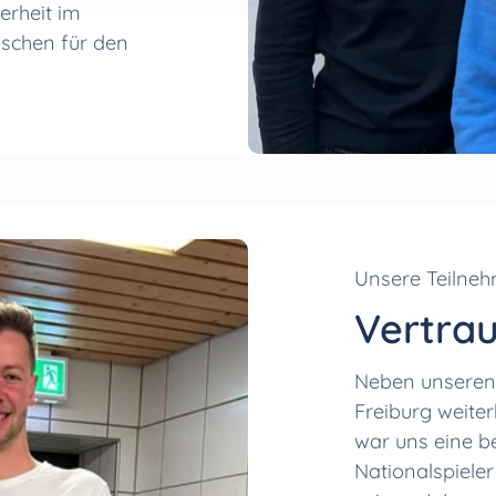
erheit im
schen für den
Unsere Teilne
Vertrau
Neben unseren
Freiburg weite
war uns eine b
Nationalspieler