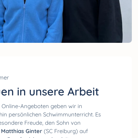
hmer
en in unsere Arbeit
 Online-Angeboten geben wir in
rhin persönlichen Schwimmunterricht. Es
esondere Freude, den Sohn von
Matthias Ginter
(SC Freiburg) auf