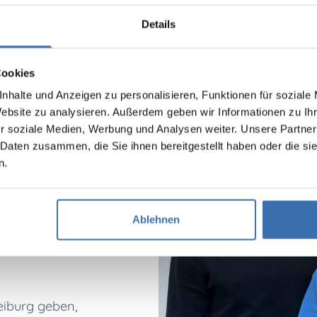
Details
Cookies
nhalte und Anzeigen zu personalisieren, Funktionen für soziale
Website zu analysieren. Außerdem geben wir Informationen zu I
r soziale Medien, Werbung und Analysen weiter. Unsere Partner
 Daten zusammen, die Sie ihnen bereitgestellt haben oder die s
n.
. Als
DLRG haben wir
Ablehnen
hwimm- und
ne
eiburg geben,