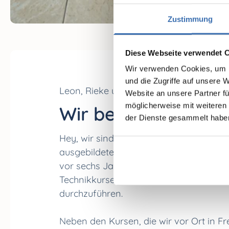
Zustimmung
Diese Webseite verwendet 
Wir verwenden Cookies, um I
und die Zugriffe auf unsere 
Leon, Rieke und Albrecht
Website an unsere Partner fü
möglicherweise mit weiteren
Wir begleiten dich!
der Dienste gesammelt habe
Hey, wir sind
Albrecht
,
Rieke
und
Leon
ausgebildete Schwimmtrainer von der 
vor sechs Jahren damit begonnen, Sc
Technikkurse für Kinder und Erwachse
durchzuführen.
Neben den Kursen, die wir vor Ort in Fr